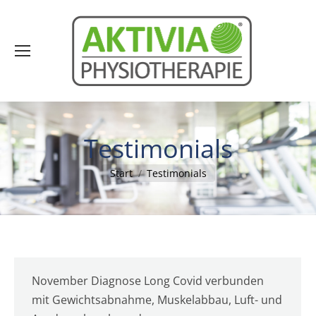
Testimonials
Sie befinden sich hier:
Start
Testimonials
November Diagnose Long Covid verbunden
mit Gewichtsabnahme, Muskelabbau, Luft- und