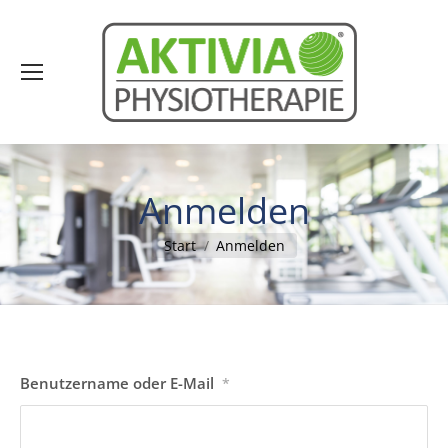
Anmelden
Sie befinden sich hier:
Start
Anmelden
Benutzername oder E-Mail
*